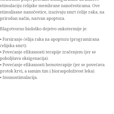
stimulaciju ćelijske membrane nanočesticama. Ove
stimulisane nanočestice, izazivaju smrt ćelije raka, na
prirodan način, nazvan apoptoza.
Blagotvorno biološko dejstvo onkotermije je:
• Forsiranje ćelija raka na apoptozu (programirana
ćelijska smrt).
• Povećanje efikasnosti terapije zračenjem (jer se
poboljšava oksigenacija).
• Povećanje efikasnosti hemoterapije (jer se povećava
protok krvi, a samim tim i bioraspoloživost leka).
• Imunostimulacija.