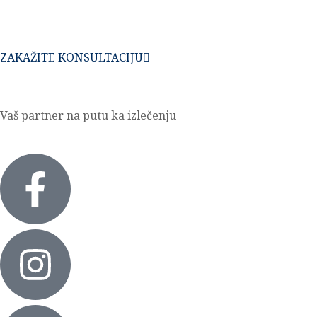
+306945761050
ZAKAŽITE KONSULTACIJU
Vaš partner na putu ka izlečenju