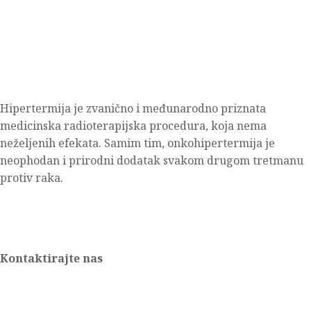
Hipertermija je zvanično i međunarodno priznata
medicinska radioterapijska procedura, koja nema
neželjenih efekata. Samim tim, onkohipertermija je
neophodan i prirodni dodatak svakom drugom tretmanu
protiv raka.
Kontaktirajte nas
+38970357571
+381641268715