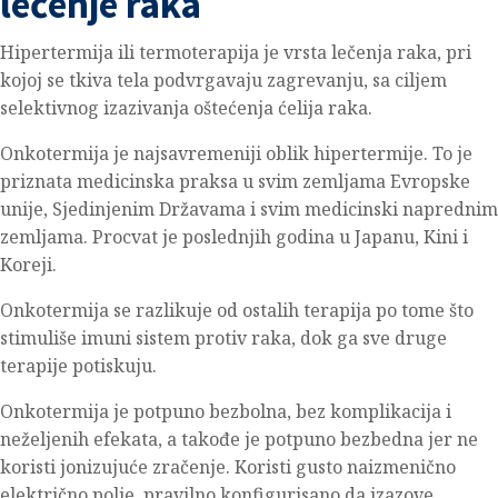
lečenje raka
Hipertermija ili termoterapija je vrsta lečenja raka, pri
kojoj se tkiva tela podvrgavaju zagrevanju, sa ciljem
selektivnog izazivanja oštećenja ćelija raka.
Onkotermija je najsavremeniji oblik hipertermije. To je
priznata medicinska praksa u svim zemljama Evropske
unije, Sjedinjenim Državama i svim medicinski naprednim
zemljama. Procvat je poslednjih godina u Japanu, Kini i
Koreji.
Onkotermija se razlikuje od ostalih terapija po tome što
stimuliše imuni sistem protiv raka, dok ga sve druge
terapije potiskuju.
Onkotermija je potpuno bezbolna, bez komplikacija i
neželjenih efekata, a takođe je potpuno bezbedna jer ne
koristi jonizujuće zračenje. Koristi gusto naizmenično
električno polje, pravilno konfigurisano da izazove